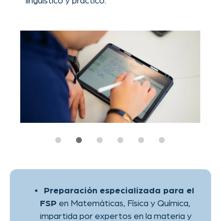
Preparación especializada para el
en Matemáticas, Física y Química,
FSP
impartida por expertos en la materia y
tutores con experiencia en el FSP que
comprenden las necesidades
específicas de los estudiantes
internacionales.
Aprendizaje basado en proyectos
y módulos experimentales para una
experiencia práctica
Orientación académica directa
hacia programas de grado en ingeniería
y áreas técnicas
Ubicado en el corazón de
– a poca distancia a pie de
Aquisgrán
la RWTH y de la vida estudiantil
, cursos
Mentoría personalizada
intensivos y clases reducidas
y
Vivienda estudiantil asequible
apoyo completo para la solicitud de
visa