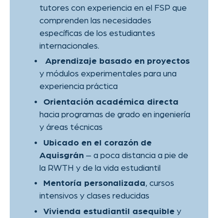
Asignaturas de examen escrito:
Alemán, Física y Matemáticas
Asignatura de examen oral:
Química
Duración:
2 semestres
Requisitos de admisión:
Dominio del alemán a nivel B1
Tasas:
5.500
€ + 500
€ de matrícula
CRONOGRAMA