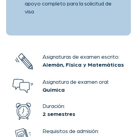
Construye tu futuro en una de las
ciudades académicas más
innovadoras de Europa.
Comienza con el curso T en el
Studienkolleg de Aquisgrán.
¿Listo para
empezar?
SOLICITA AHORA