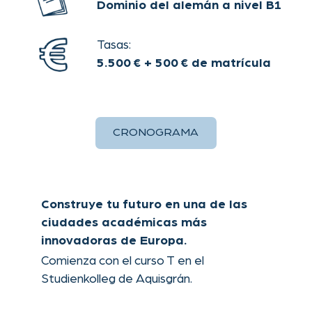
Theaterstraße 30-32
Contact
52062 Aachen
AGB
legal notice
privacy policy
This website uses cookies.
OK
Please read our
privacy
policy
for details.
Decline