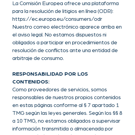
TMG según las leyes generales. Según los §§ 8
a 10 TMG, no estamos obligados a supervisar
información transmitida o almacenada por
terceros ni a investigar circunstancias que
indiquen actividades ilegales.
Las obligaciones para eliminar o bloquear el
uso de información conforme a las leyes
generales permanecen sin cambios. La
responsabilidad en este sentido solo es
posible desde el momento del conocimiento
de una infracción concreta. Cuando tengamos
conocimiento de tales infracciones,
eliminaremos estos contenidos de inmediato.
Nuestro sitio contiene enlaces a sitios web
externos de terceros, sobre cuyos
contenidos no tenemos control. Por ello, no
podemos asumir responsabilidad alguna por
estos contenidos externos. La
responsabilidad por los contenidos de las
páginas enlazadas corresponde siempre a sus
respectivos proveedores u operadores. Los
enlaces fueron revisados en el momento de
su inclusión para detectar posibles
infracciones legales. En ese momento, no se