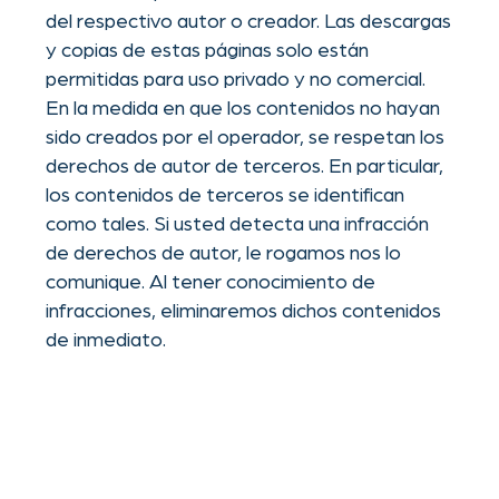
Theaterstraße 30-32
Contact
52062 Aachen
AGB
legal notice
privacy policy
This website uses cookies.
OK
Please read our
privacy
policy
for details.
Decline