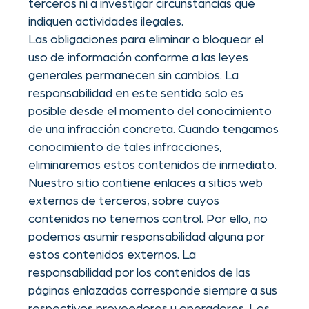
detectaron contenidos ilegales.
Un control permanente de los contenidos
enlazados sin indicios concretos de infracción
no es razonable. Al tener conocimiento de
infracciones, retiraremos dichos enlaces
inmediatamente.
DERECHOS DE AUTOR:
Los contenidos y obras creados por los
operadores de estas páginas están sujetos al
derecho de autor alemán. La reproducción,
edición, distribución y cualquier tipo de
explotación fuera de los límites del derecho
de autor requieren el consentimiento escrito
del respectivo autor o creador. Las descargas
y copias de estas páginas solo están
permitidas para uso privado y no comercial.
En la medida en que los contenidos no hayan
sido creados por el operador, se respetan los
derechos de autor de terceros. En particular,
los contenidos de terceros se identifican
como tales. Si usted detecta una infracción
de derechos de autor, le rogamos nos lo
comunique. Al tener conocimiento de