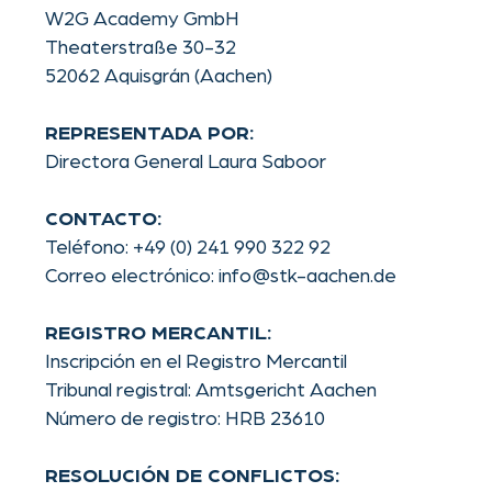
CONTACTO:
Teléfono: +49 (0) 241 990 322 92
Correo electrónico: info@stk-aachen.de
REGISTRO MERCANTIL:
Inscripción en el Registro Mercantil
Tribunal registral: Amtsgericht Aachen
Número de registro: HRB 23610
RESOLUCIÓN DE CONFLICTOS:
La Comisión Europea ofrece una plataforma
para la resolución de litigios en línea (ODR):
https://ec.europa.eu/consumers/odr
Nuestro correo electrónico aparece arriba en
el aviso legal. No estamos dispuestos ni
obligados a participar en procedimientos de
resolución de conflictos ante una entidad de
arbitraje de consumo.
RESPONSABILIDAD POR LOS
CONTENIDOS:
Como proveedores de servicios, somos
responsables de nuestros propios contenidos
en estas páginas conforme al § 7 apartado 1