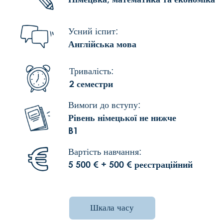
Theaterstraße 30-32
Contact
52062 Aachen
AGB
legal notice
privacy policy
This website uses cookies.
OK
Please read our
privacy
policy
for details.
Decline