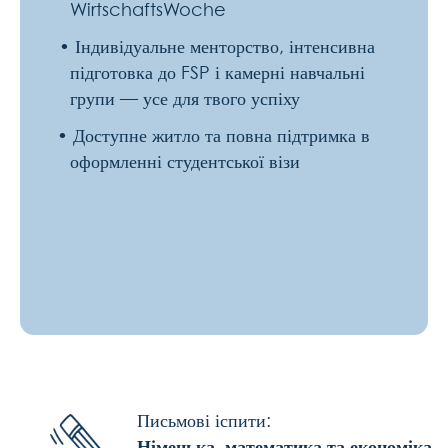
Вартість
навчання
:
5 500 € + 500 €
реєстраційний
внесок
Шкала часу
Розпочни
свій
академічний
і
професійний
шлях
в
одному
з
найінноваційніших
міст
Європи
.
Почни
з
W-
Курсу
в
Studienkolleg
Aachen.
готовий(а)
почати?
подай заявку прямо
зараз