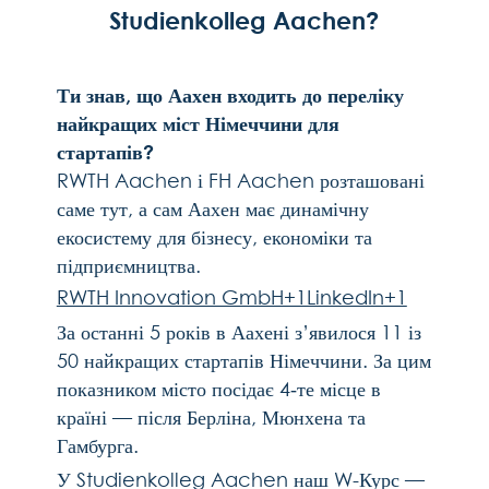
саме
тут
,
а
сам
Аахен
має
динамічну
екосистему
для
бізнесу
,
економіки
та
підприємництва
.
RWTH Innovation GmbH+1LinkedIn+1
За
останні
5
років
в
Аахені
з
’
явилося
11
із
50
найкращих
стартапів
Німеччини
.
За
цим
показником
місто
посідає
4‑
те
місце
в
країні
—
після
Берліна
,
Мюнхена
та
Гамбурга
.
У
Studienkolleg Aachen
наш
W-
Курс
—
це
твій
вхід
у
цей
живий
бізнес
-
світ
.
Ми
готуємо
тебе
до
навчання
з
економіки
,
управління
бізнесом
і
соціальних
наук
.