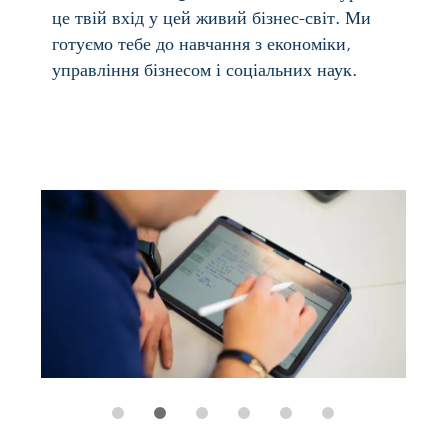
Економіка
,
англійська
мова
та
математика
—
викладаються
досвідченими
викладачами
та
фахівцями
Економіка
,
англійська
мова
та
математика
—
викладаються
досвідченими
викладачами
та
фахівцями
Занурення
у
стартап
-
середовище
Аахена
:
участь
у
подіях
типу
Startup
Week Aachen
та
доступ
до
інноваційних
центрів
Поруч
із
нами
—
бізнес
-
школа
RWTH
Aachen
і
факультет
економіки
FH
Aachen,
який
у
2024
році
посів
6‑
те
місце
в
Німеччині
за
версією
WirtschaftsWoche
Індивідуальне
менторство
,
інтенсивна
підготовка
до
FSP
і
камерні
навчальні