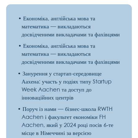
групи
—
усе
для
твого
успіху
Доступне
житло
та
повна
підтримка
в
оформленні
студентської
візи
Письмові
іспити
:
Німецька
,
математика
та
економіка
Усний
іспит
:
Англійська
мова
Тривалість
:
2
семестри
Вимоги
до
вступу
:
Рівень
німецької
не
нижче
B1