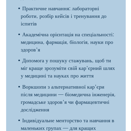
Письмові
іспити
:
Німецька
,
фізика
та
біологія
Усний
іспит
:
Хімія
Тривалість
:
2
семестри
Вимоги
до
вступу
:
Рівень
німецької
не
нижче
B1
Вартість
навчання
:
5 500 € + 500 €
реєстраційний
внесок
Шкала часу