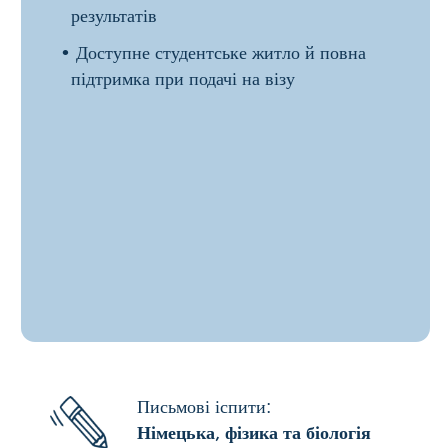
Якщо
ти
мрієш
про
кар
’
єру
в
медицині
чи
науках
про
життя
—
почни
свій
шлях
в
Аахені
.
Почни
свій
шлях
із
M-
Курсу
в
Studienkolleg Aachen.
готовий(а)
почати?
подай заявку прямо
зараз