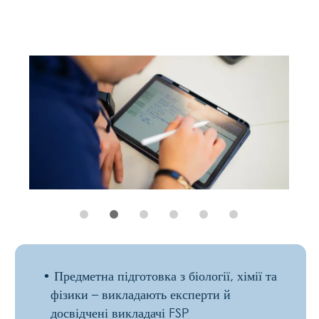
Академічна
орієнтація
на
спеціальності
:
медицина
,
фармація
,
біологія
,
науки
про
здоров
’
я
Допомога
у
пошуку
стажувань
,
щоб
ти
міг
краще
зрозуміти
свій
кар
’
єрний
шлях
у
медицині
та
науках
про
життя
Воркшопи
з
альтернативної
кар
’
єри
після
медицини
—
біомедична
інженерія
,
громадське
здоров
’
я
чи
фармацевтичні
дослідження
Індивідуальне
менторство
та
навчання
в
маленьких
групах
—
для
кращих
результатів
Доступне
студентське
житло
й
повна
підтримка
при
подачі
на
візу