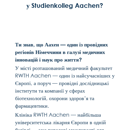
інновацій
і
наук
про
життя
?
У
місті
розташований
медичний
факультет
RWTH Aachen —
один
із
найсучасніших
у
Європі
,
а
поруч
—
провідні
дослідницькі
інститути
та
компанії
у
сферах
біотехнологій
,
охорони
здоров
’
я
та
фармацевтики
.
Клініка
RWTH Aachen —
найбільша
університетська
лікарня
Європи
в
одній
будівлі
—
має
передові
можливості
для
навчання
та
досліджень
.
Поруч
працюють
такі
інститути
,
як
Інститут
імені
Гельмгольца
з
біомедичної
інженерії
,
Інститут
лазерних
технологій
Фраунгофера
(ILT)
і
дослідницький
центр
Юліха
—
вони
рухають
уперед
медичні
технології
та
науки
про
життя
.
У
Studienkolleg Aachen
наш
M-
Курс
готує
тебе
до
успішного
навчання
і
кар
’
єри
в
цій
високотехнологічній
академічній
та
професійній
сфері
.