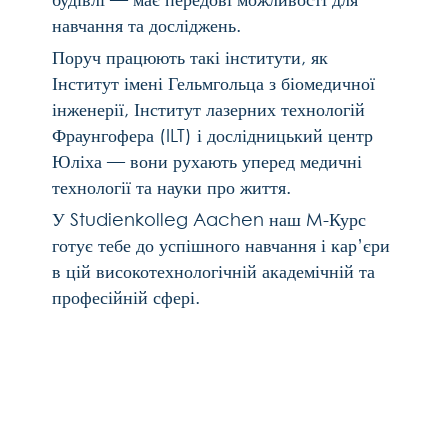
Предметна
підготовка
з
біології
,
хімії
та
фізики
–
викладають
експерти
й
досвідчені
викладачі
FSP
Практичне
навчання
:
лабораторні
роботи
,
розбір
кейсів
і
тренування
до
іспитів