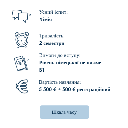
Theaterstraße 30-32
Contact
52062 Aachen
AGB
legal notice
privacy policy
This website uses cookies.
OK
Please read our
privacy
policy
for details.
Decline