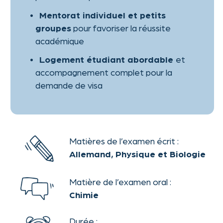
la-Chapelle est l’endroit idéal pour
commencer.
Commence ton parcours avec le cours M
au Studienkolleg d’Aix-la-Chapelle.
Prêt à
commencer ?
POSTULE
MAINTENANT