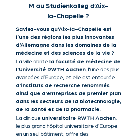
La ville abrite
la faculté de médecine de
, l’une des plus
l’Université RWTH Aachen
avancées d’Europe, et elle est entourée
d’instituts de recherche renommés
ainsi que d’entreprises de premier plan
dans les secteurs de la biotechnologie,
de la santé et de la pharmacie.
La clinique
,
universitaire RWTH Aachen
le plus grand hôpital universitaire d’Europe
en un seul bâtiment, offre des
infrastructures de recherche et de
formation à la pointe de la technologie. À
proximité, des institutions comme
l’Institut Helmholtz pour le génie
biomédical, l’Institut Fraunhofer pour
la technologie laser (ILT) et le centre
stimulent
de recherche de Jülich
l’innovation en technologie médicale et en
sciences de la vie.
Au
,
Studienkolleg d’Aix-la-Chapelle
notre
te prépare à réussir dans
cours M
cet environnement académique et
professionnel de haute technologie.