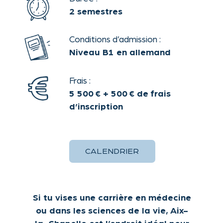
Theaterstraße 30-32
Contact
52062 Aachen
AGB
legal notice
privacy policy
This website uses cookies.
OK
Please read our
privacy
policy
for details.
Decline