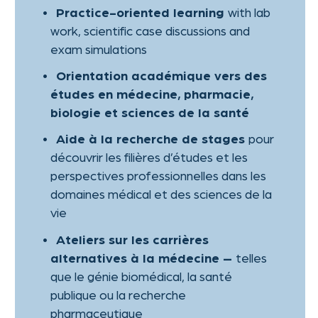
Matières de l’examen écrit :
Allemand, Physique et Biologie
Matière de l’examen oral :
Chimie
Durée :
2 semestres
Conditions d’admission :
Niveau B1 en allemand
Frais :
5 500
€ + 500
€ de frais
d’inscription
CALENDRIER
Si tu vises une carrière en médecine
ou dans les sciences de la vie, Aix-