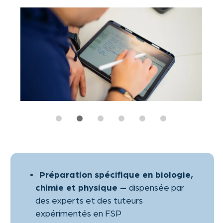
Orientation académique vers des
études en médecine, pharmacie,
biologie et sciences de la santé
pour
Aide à la recherche de stages
découvrir les filières d’études et les
perspectives professionnelles dans les
domaines médical et des sciences de la
vie
Ateliers sur les carrières
telles
alternatives à la médecine –
que le génie biomédical, la santé
publique ou la recherche
pharmaceutique
Mentorat individuel et petits
pour favoriser la réussite
groupes
académique
et
Logement étudiant abordable
accompagnement complet pour la
demande de visa