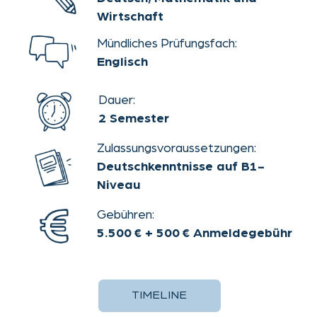
Theaterstraße 30-32
Contact
52062 Aachen
AGB
legal notice
privacy policy
This website uses cookies.
OK
Please read our
privacy
policy
for details.
Decline