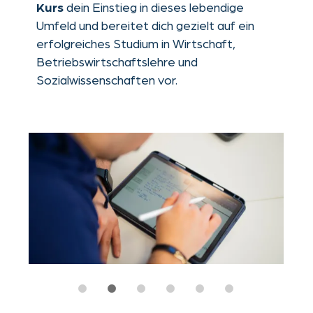
in Wirtschaft, Englisch
Fachunterricht
und Mathematik – geleitet von
erfahrenen Lehrkräften und FSP-
Expert:innen
mit Fallstudien,
Praxisnahes Lernen
Business-Simulationen und
realitätsbezogenen Projekten
Direkter Einblick in die Aachener
Startup-Szene –
wie
Nähe zu führenden Institutionen
der Business School der RWTH Aachen
und der renommierten Fakultät für
Wirtschaftswissenschaften der FH
Aachen, die 2024 im WirtschaftsWoche-
Ranking Platz 6 deutschlandweit
belegte
Persönliches akademisches