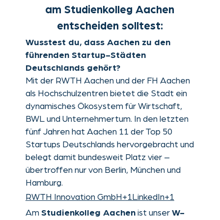
als Hochschulzentren bietet die Stadt ein
dynamisches Ökosystem für Wirtschaft,
BWL und Unternehmertum. In den letzten
fünf Jahren hat Aachen 11 der Top 50
Startups Deutschlands hervorgebracht und
belegt damit bundesweit Platz vier –
übertroffen nur von Berlin, München und
Hamburg.
RWTH Innovation GmbH+1LinkedIn+1
Am
ist unser
Studienkolleg Aachen
W-
dein Einstieg in dieses lebendige
Kurs
Umfeld und bereitet dich gezielt auf ein
erfolgreiches Studium in Wirtschaft,
Betriebswirtschaftslehre und
Sozialwissenschaften vor.