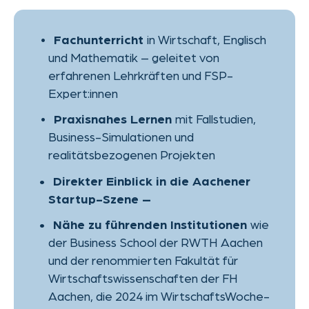
FSP-orientierte
Mentoring,
Intensivkurse und kleine Klassen für
individuelle Betreuung
Preisgünstiges Studentenwohnen
und umfassende Unterstützung bei der
Visumsbeantragung
Schriftliche Prüfungsfächer:
Deutsch, Mathematik und
Wirtschaft
Mündliches Prüfungsfach:
Englisch
Dauer:
2 Semester
Zulassungsvoraussetzungen:
Deutschkenntnisse auf B1-
Niveau