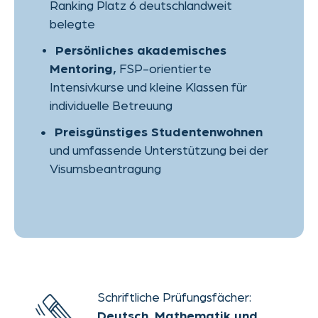
Gebühren:
5.500
€ + 500
€ Anmeldegebühr
TIMELINE
Starte deine akademische und
berufliche Laufbahn in einer der
innovativsten Städte Europas.
Beginne mit dem W-Kurs am
Studienkolleg Aachen.
Bereit
loszulegen?
HIER BEWERBEN